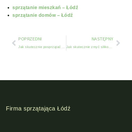
sprzątanie mieszkań – Łódź
sprzątanie domów – Łódź
POPRZEDNI
NASTĘPNY
Jak skutecznie posprzątać mieszkanie po remoncie: kompleksowy przewodnik
Jak skutecznie zmyć silikon z płytek: metody, narzędzia i porady
Firma sprzątająca Łódź