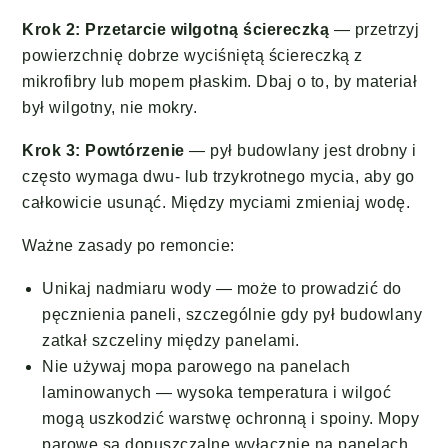
Krok 2: Przetarcie wilgotną ściereczką
— przetrzyj
powierzchnię dobrze wyciśniętą ściereczką z
mikrofibry lub mopem płaskim. Dbaj o to, by materiał
był wilgotny, nie mokry.
Krok 3: Powtórzenie
— pył budowlany jest drobny i
często wymaga dwu- lub trzykrotnego mycia, aby go
całkowicie usunąć. Między myciami zmieniaj wodę.
Ważne zasady po remoncie:
Unikaj nadmiaru wody — może to prowadzić do
pęcznienia paneli, szczególnie gdy pył budowlany
zatkał szczeliny między panelami.
Nie używaj mopa parowego na panelach
laminowanych — wysoka temperatura i wilgoć
mogą uszkodzić warstwę ochronną i spoiny. Mopy
parowe są dopuszczalne wyłącznie na panelach