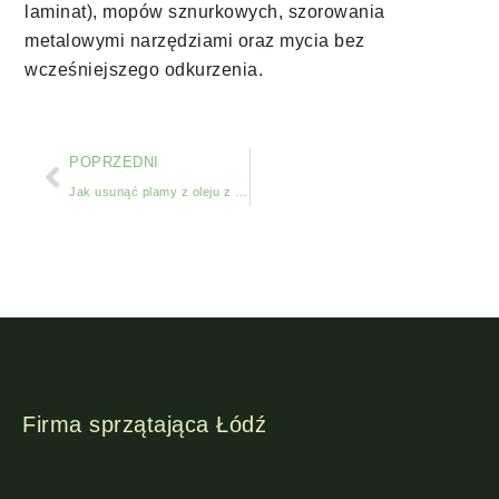
laminat), mopów sznurkowych, szorowania
metalowymi narzędziami oraz mycia bez
wcześniejszego odkurzenia.
POPRZEDNI
Jak usunąć plamy z oleju z kostki brukowej: skuteczne metody i porady
Firma sprzątająca Łódź