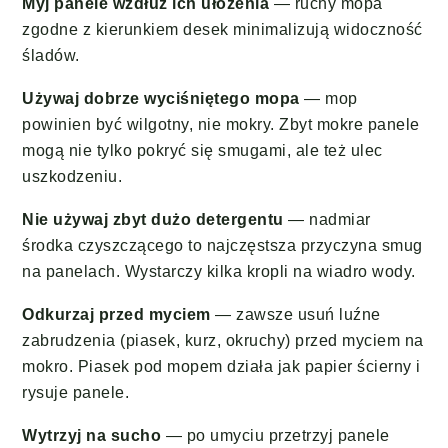
Myj panele wzdłuż ich ułożenia
— ruchy mopa
zgodne z kierunkiem desek minimalizują widoczność
śladów.
Używaj dobrze wyciśniętego mopa
— mop
powinien być wilgotny, nie mokry. Zbyt mokre panele
mogą nie tylko pokryć się smugami, ale też ulec
uszkodzeniu.
Nie używaj zbyt dużo detergentu
— nadmiar
środka czyszczącego to najczęstsza przyczyna smug
na panelach. Wystarczy kilka kropli na wiadro wody.
Odkurzaj przed myciem
— zawsze usuń luźne
zabrudzenia (piasek, kurz, okruchy) przed myciem na
mokro. Piasek pod mopem działa jak papier ścierny i
rysuje panele.
Wytrzyj na sucho
— po umyciu przetrzyj panele