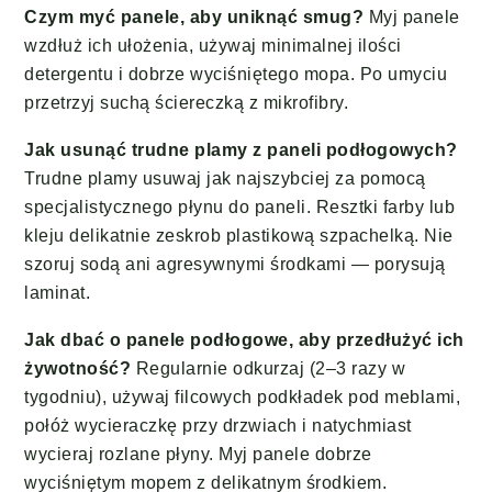
Czym myć panele, aby uniknąć smug?
Myj panele
wzdłuż ich ułożenia, używaj minimalnej ilości
detergentu i dobrze wyciśniętego mopa. Po umyciu
przetrzyj suchą ściereczką z mikrofibry.
Jak usunąć trudne plamy z paneli podłogowych?
Trudne plamy usuwaj jak najszybciej za pomocą
specjalistycznego płynu do paneli. Resztki farby lub
kleju delikatnie zeskrob plastikową szpachelką. Nie
szoruj sodą ani agresywnymi środkami — porysują
laminat.
Jak dbać o panele podłogowe, aby przedłużyć ich
żywotność?
Regularnie odkurzaj (2–3 razy w
tygodniu), używaj filcowych podkładek pod meblami,
połóż wycieraczkę przy drzwiach i natychmiast
wycieraj rozlane płyny. Myj panele dobrze
wyciśniętym mopem z delikatnym środkiem.