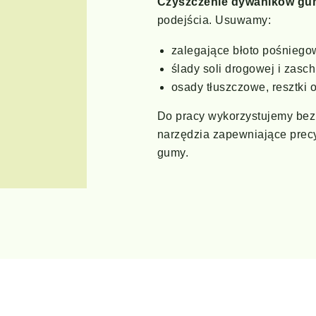
Czyszczenie dywaników gu
podejścia. Usuwamy:
zalegające błoto pośniegow
ślady soli drogowej i zasc
osady tłuszczowe, resztki 
Do pracy wykorzystujemy bez
narzędzia zapewniające precy
gumy.