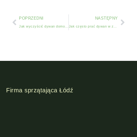
POPRZEDNI
NASTĘPNY
Jak wyczyścić dywan domowymi sposobami: Skuteczne metody i praktyczne porady
Jak często prać dywan w zależności od użytkowania i środowiska?
Firma sprzątająca Łódź